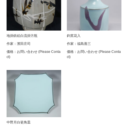
地掛鉄絵白流掛方瓶
鈞窯花入
作家：
濱田庄司
作家：
福島善三
価格：
お問い合わせ (Please Conta
価格：
お問い合わせ (Please Conta
ct)
ct)
中野月白瓷角皿