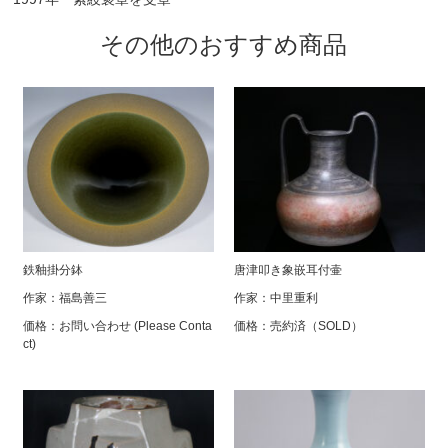
その他のおすすめ商品
鉄釉掛分鉢
唐津叩き象嵌耳付壷
作家：
福島善三
作家：
中里重利
価格：
お問い合わせ (Please Conta
価格：
売約済（SOLD）
ct)