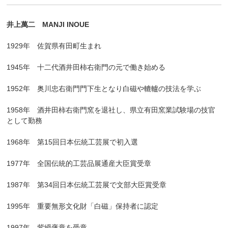
井上萬二 MANJI INOUE
1929年 佐賀県有田町生まれ
1945年 十二代酒井田柿右衛門の元で働き始める
1952年 奥川忠右衛門門下生となり白磁や轆轤の技法を学ぶ
1958年 酒井田柿右衛門窯を退社し、県立有田窯業試験場の技官
として勤務
1968年 第15回日本伝統工芸展で初入選
1977年 全国伝統的工芸品展通産大臣賞受章
1987年 第34回日本伝統工芸展で文部大臣賞受章
1995年 重要無形文化財「白磁」保持者に認定
1997年 紫綬褒章を受章