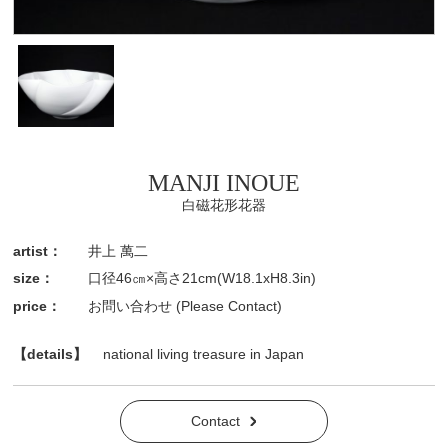
MANJI INOUE
白磁花形花器
artist：
井上 萬二
size：
口径46㎝×高さ21cm(W18.1xH8.3in)
price：
お問い合わせ (Please Contact)
【details】
national living treasure in Japan
Contact