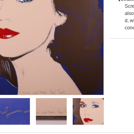
Scre
also
d, w
cond