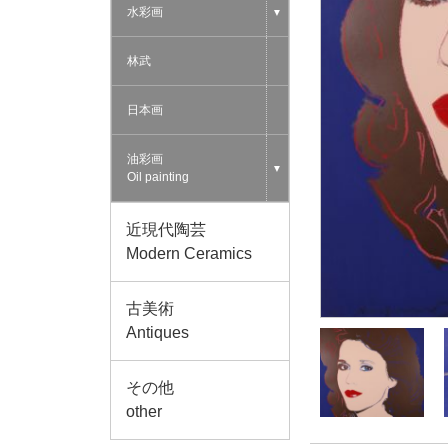
水彩画
▼
林武
日本画
油彩画
▼
Oil painting
近現代陶芸
Modern Ceramics
古美術
Antiques
その他
other