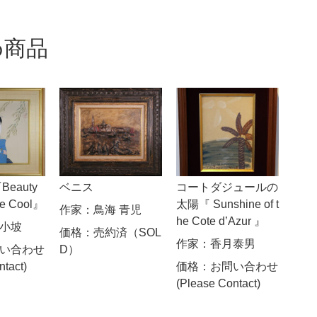
め商品
eauty
ベニス
コートダジュールの
he Cool』
太陽『 Sunshine of t
作家：
鳥海 青児
he Cote d’Azur 』
小坡
価格：
売約済（SOL
作家：
香月泰男
い合わせ
D）
ntact)
価格：
お問い合わせ
(Please Contact)