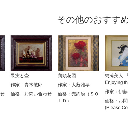
その他のおすす
果実と壷
鶏頭花図
納涼美人 『B
Enjoying t
作家：
青木敏郎
作家：
大薮雅孝
作家：
伊藤
せ
価格：
お問い合わせ
価格：
売約済（ＳＯ
ＬＤ）
価格：
お問
(Please Co