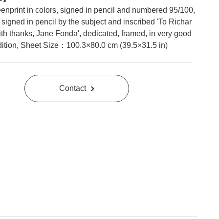
enprint in colors, signed in pencil and numbered 95/100,
 signed in pencil by the subject and inscribed 'To Richar
ith thanks, Jane Fonda', dedicated, framed, in very good
ition, Sheet Size：100.3×80.0 cm (39.5×31.5 in)
Contact