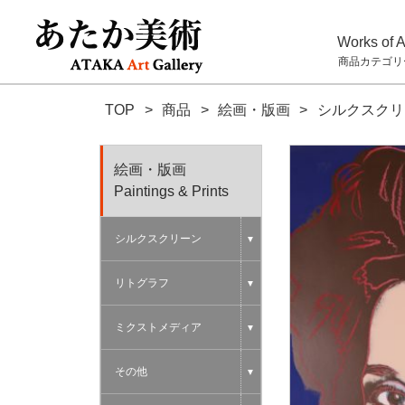
Works of A
商品カテゴリ
TOP
>
商品
>
絵画・版画
>
シルクスクリ
絵画・版画
Paintings & Prints
シルクスクリーン
▼
リトグラフ
▼
ミクストメディア
▼
その他
▼